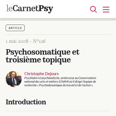
ARTICLE
1 mai 2008 -
N°126
Articles
Psychosomatique et
A la une
Adolescence
Dispositif
Enfance
Périnatalité
Psychanalyse
Psychopathologie
Soin
troisième topique
Dossiers
Christophe Dejours
Psychiatre et psychanalyste, professeur au Conservatoire
Auteurs
national des arts et métiers (CNAM) où il dirige l'équipe de
recherche « Psychodynamique du travail et de l'action ».
Blocs-notes
Introduction