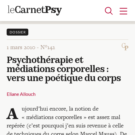
DOSSIER
1 mars 2010 -
N°142
Articles
Psychothérapie et
A la une
Adolescence
Dispositif
Enfance
Périnatalité
Psychanalyse
Psychopathologie
Soin
médiations corporelles :
Dossiers
vers une poétique du corps
Auteurs
Eliane Allouch
A
ujourd’hui encore, la notion de
Blocs-notes
« médiations corporelles » est assez mal
repérée (c’est pourquoi j’en suis revenue à celle
de techniques du corps selon Marcel Mauss). De