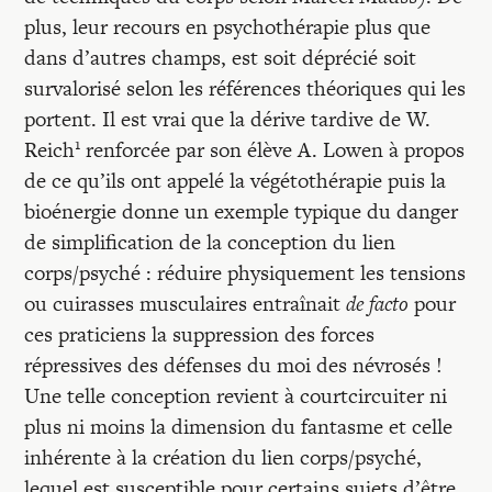
Recherches
plus, leur recours en psychothérapie plus que
dans d’autres champs, est soit déprécié soit
Entretiens
survalorisé selon les références théoriques qui les
portent. Il est vrai que la dérive tardive de W.
1
Reich
renforcée par son élève A. Lowen à propos
Revues
de ce qu’ils ont appelé la végétothérapie puis la
bioénergie donne un exemple typique du danger
Colloque
de simplification de la conception du lien
corps/psyché : réduire physiquement les tensions
ou cuirasses musculaires entraînait
de facto
pour
Mon panier
ces praticiens la suppression des forces
répressives des défenses du moi des névrosés !
Mon compte
Une telle conception revient à courtcircuiter ni
plus ni moins la dimension du fantasme et celle
inhérente à la création du lien corps/psyché,
lequel est susceptible pour certains sujets d’être