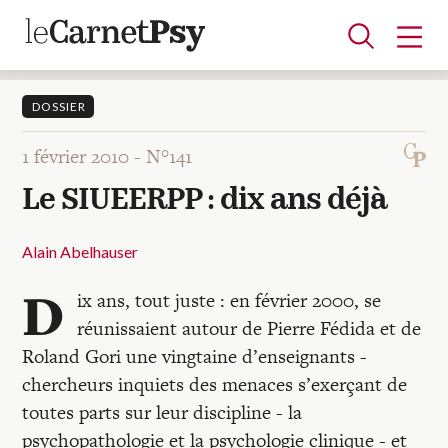
DOSSIER
1 février 2010 -
N°141
Articles
Le SIUEERPP : dix ans déjà
A la une
Adolescence
Dispositif
Enfance
Périnatalité
Psychanalyse
Psychopathologie
Soin
Dossiers
Alain Abelhauser
D
ix ans, tout juste : en février 2000, se
Auteurs
réunissaient autour de Pierre Fédida et de
Roland Gori une vingtaine d’enseignants -
Blocs-notes
chercheurs inquiets des menaces s’exerçant de
toutes parts sur leur discipline - la
psychopathologie et la psychologie clinique - et