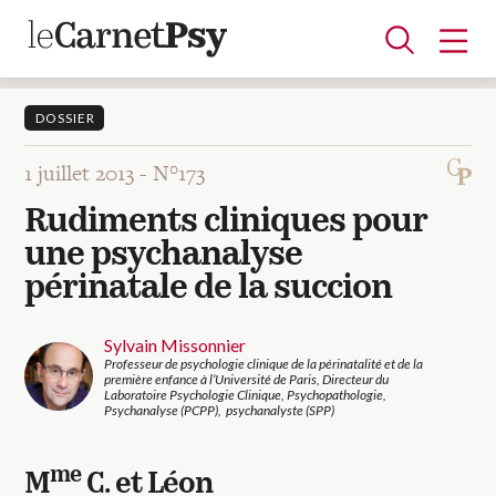
DOSSIER
1 juillet 2013 -
N°173
Articles
Rudiments cliniques pour
A la une
Adolescence
Dispositif
Enfance
Périnatalité
Psychanalyse
Psychopathologie
Soin
une psychanalyse
Dossiers
périnatale de la succion
Auteurs
Sylvain Missonnier
Professeur de psychologie clinique de la périnatalité et de la
première enfance à l’Université de Paris, Directeur du
Laboratoire Psychologie Clinique, Psychopathologie,
Psychanalyse (PCPP), psychanalyste (SPP)
Blocs-notes
me
M
C. et Léon