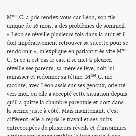
Recherches
me
M
C. a pris rendez-vous car Léon, son fils
Entretiens
unique de 16 mois, a des problèmes de sommeil.
« Léon se réveille plusieurs fois dans la nuit et il
doit impérativement retrouver sa sucette pour se
Revues
me
rendormir », m’explique en parlant très vite M
C. Si ce n’est pas le cas, il se met à pleurer,
Colloque
réveille ses parents, sa mère se lève, doit lui
me
ramasser et redonner sa tétine. M
C. me
raconte, avec Léon assis sur ses genoux, orienté
Mon panier
vers moi, qu’elle a accepté cette situation depuis
qu’il a quitté la chambre parentale et dort dans
Mon compte
la sienne juste à côté. Mais maintenant, c’est
différent, elle a repris le travail et ses nuits
entrecoupées de plusieurs réveils et d’insomnies