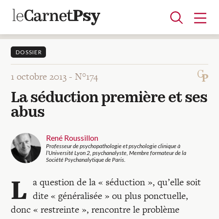
DOSSIER
1 octobre 2013 -
N°174
Articles
La séduction première et ses
A la une
Adolescence
Dispositif
Enfance
Périnatalité
Psychanalyse
Psychopathologie
Soin
abus
Dossiers
René Roussillon
Professeur de psychopathologie et psychologie clinique à
Auteurs
l’Université Lyon 2, psychanalyste, Membre formateur de la
Société Psychanalytique de Paris.
L
a question de la « séduction », qu’elle soit
Blocs-notes
dite « généralisée » ou plus ponctuelle,
donc « restreinte », rencontre le problème