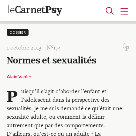
DOSSIER
1 octobre 2013 -
N°174
Articles
Normes et sexualités
A la une
Adolescence
Dispositif
Enfance
Périnatalité
Psychanalyse
Psychopathologie
Soin
Dossiers
Alain Vanier
P
uisqu’il s’agit d’aborder l’enfant et
Auteurs
l’adolescent dans la perspective des
sexualités, je me suis demandé ce qu’était une
Blocs-notes
sexualité adulte, ou comment la définir
autrement que par des comportements.
D’ailleurs, qu’est-ce qu’un adulte ? La