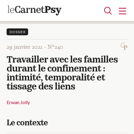
DOSSIER
29 janvier 2021 -
N°240
Articles
Travailler avec les familles
A la une
Adolescence
Dispositif
Enfance
Périnatalité
Psychanalyse
Psychopathologie
Soin
durant le confinement :
Dossiers
intimité, temporalité et
tissage des liens
Auteurs
Erwan Jolly
Blocs-notes
Le contexte