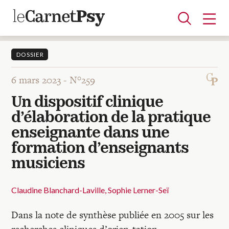
DOSSIER
6 mars 2023 -
N°259
Articles
Un dispositif clinique
A la une
Adolescence
Dispositif
Enfance
Périnatalité
Psychanalyse
Psychopathologie
Soin
d’élaboration de la pratique
Dossiers
enseignante dans une
formation d’enseignants
Auteurs
musiciens
Claudine Blanchard-Laville
Sophie Lerner-Seï
Blocs-notes
Dans la note de synthèse publiée en 2005 sur les