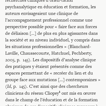
recherches cliniques d’orien-tation
Recherches
psychanalytique en éducation et formation, les
auteurs envisageaient une clinique de
Entretiens
l’accompagnement professionnel comme une
perspective possible pour « faire face aux forces
de déliaison […] de plus en plus agissantes dans
Revues
la société et au niveau individuel, y compris dans
les situations professionnelles » (Blanchard-
Colloque
Laville, Chaussecourte, Hatchuel, Pechberty,
2005, p. 145). Les dispositifs d’analyse clinique
des pratiques y étaient présentés comme des
Mon panier
espaces permettant de « recréer du lien et du
groupe face aux mutations […] contemporaines »
Mon compte
(
Id
, p. 145). C’est ainsi que des chercheurs
1
cliniciens du réseau Cliopsy
ont mis en œuvre
dans le champ de l’éducation et de la formation