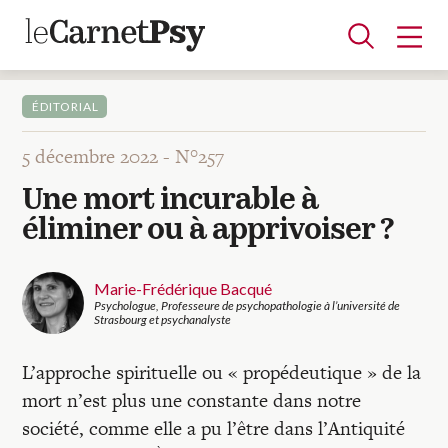
ÉDITORIAL
5 décembre 2022 -
N°257
Articles
Une mort incurable à
A la une
Adolescence
Dispositif
Enfance
Périnatalité
Psychanalyse
Psychopathologie
Soin
éliminer ou à apprivoiser ?
Dossiers
Marie-Frédérique Bacqué
Auteurs
Psychologue, Professeure de psychopathologie à l’université de
Strasbourg et psychanalyste
L’approche spirituelle ou « propédeutique » de la
Blocs-notes
mort n’est plus une constante dans notre
société, comme elle a pu l’être dans l’Antiquité