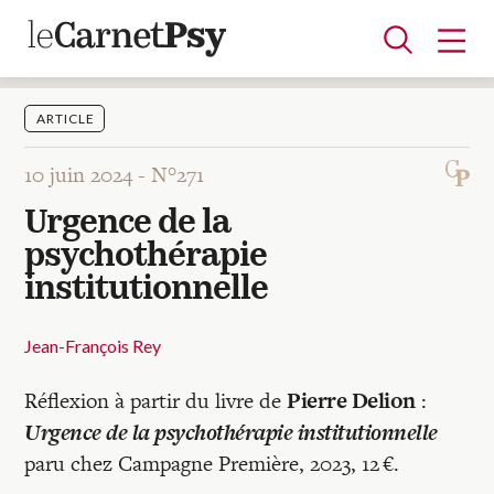
ARTICLE
10 juin 2024 -
N°271
Articles
Urgence de la
A la une
Adolescence
Dispositif
Enfance
Périnatalité
Psychanalyse
Psychopathologie
Soin
psychothérapie
Dossiers
institutionnelle
Auteurs
Jean-François Rey
Pierre Delion
Réflexion à partir du livre de
:
Blocs-notes
Urgence de la psychothérapie institutionnelle
paru chez Campagne Première, 2023, 12 €.