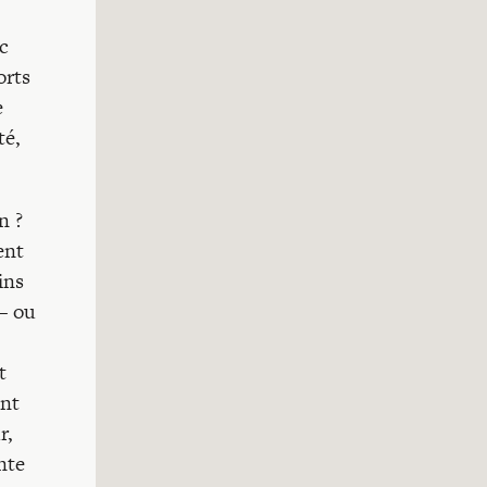
ec
orts
e
té,
n ?
ent
ins
 – ou
t
ent
r,
nte