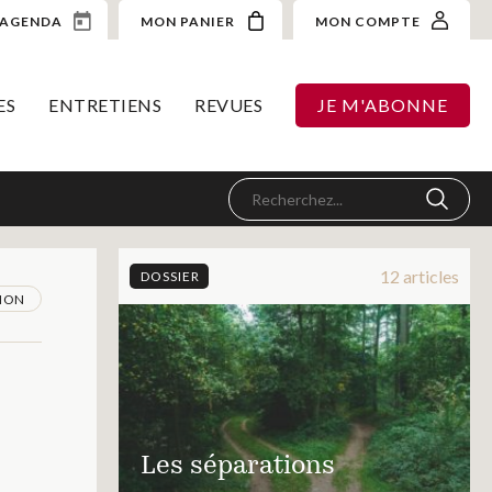
AGENDA
MON PANIER
MON COMPTE
ES
ENTRETIENS
REVUES
JE M'ABONNE
12 articles
DOSSIER
ION
Les séparations