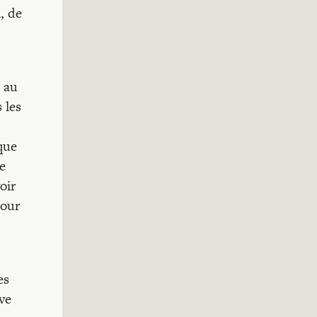
, de
e au
 les
sque
re
oir
mour
es
ve