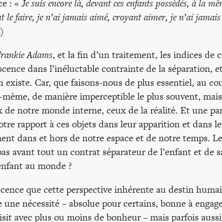
ce : «
Je suis encore là, devant ces enfants possédés, à la m
t le faire, je n’ai jamais aimé, croyant aimer, je n’ai jamais
4)
rankie Adams
, et la fin d’un traitement, les indices de 
cence dans l’inéluctable contrainte de la séparation, et
 en existe. Car, que faisons-nous de plus essentiel, au co
s-même, de manière imperceptible le plus souvent, mais
x de notre monde interne, ceux de la réalité. Et une pa
otre rapport à ces objets dans leur apparition et dans l
ment dans et hors de notre espace et de notre temps. L
pas avant tout un contrat séparateur de l’enfant et de s
l’enfant au monde ?
scence que cette perspective inhérente au destin huma
e une nécessité – absolue pour certains, bonne à engag
sit avec plus ou moins de bonheur – mais parfois aussi