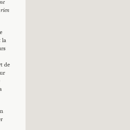
ême
 rien
ce
 la
urs
rt de
eur
e
a
in
er