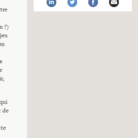
tre
n ?)
 jeu
on
s
r
r,
qui
t de
tte