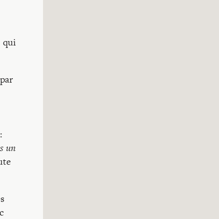
, qui
 par
:
s un
ute
es
c