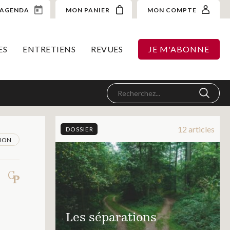
AGENDA
MON PANIER
MON COMPTE
ES
ENTRETIENS
REVUES
JE M'ABONNE
12 articles
DOSSIER
ION
Les séparations