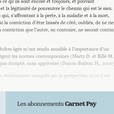
s ce qu’ils sont encore et toujours, et pouvant
et la légitimité de poursuivre le chemin qui est le sien.
ui, s’affrontant à la perte, à la maladie et à la mort,
r la conviction d’être laissés de côté, oubliés, de ne ri
 conviction que l’autre, au contraire, ne saurait conti
dultes âgés m’ont rendu sensible à l’importance d’un
rigent les normes contemporaines (Martz D. et Billé M.
n pas dompté, mais apprivoisé (Danon-Boileau H., 2000
euse, évidemment marquée par la perspective, si ce n’est
Les abonnements
Carnet Psy