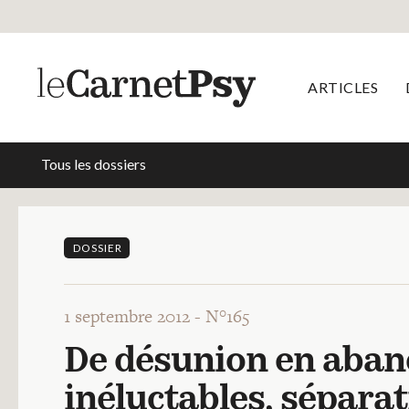
ARTICLES
Tous les dossiers
DOSSIER
1 septembre 2012 -
N°165
De désunion en aban
inéluctables, sépara