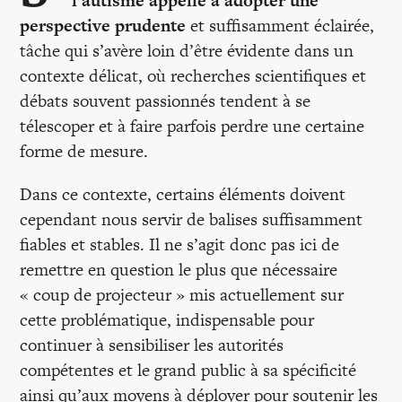
l’autisme appelle à adopter une
Recherches
perspective prudente
et suffisamment éclairée,
tâche qui s’avère loin d’être évidente dans un
Entretiens
contexte délicat, où recherches scientifiques et
débats souvent passionnés tendent à se
télescoper et à faire parfois perdre une certaine
Revues
forme de mesure.
Colloque
Dans ce contexte, certains éléments doivent
cependant nous servir de balises suffisamment
fiables et stables. Il ne s’agit donc pas ici de
Mon panier
remettre en question le plus que nécessaire
« coup de projecteur » mis actuellement sur
Mon compte
cette problématique, indispensable pour
continuer à sensibiliser les autorités
compétentes et le grand public à sa spécificité
ainsi qu’aux moyens à déployer pour soutenir les