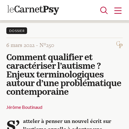
DOSSIER
6 mars 2022 -
N°250
Articles
Comment qualifier et
A la une
Adolescence
Dispositif
Enfance
Périnatalité
Psychanalyse
Psychopathologie
Soin
caractériser l’autisme ?
Dossiers
Enjeux terminologiques
autour d’une problématique
Auteurs
contemporaine
Jérôme Boutinaud
Blocs-notes
S’
atteler à penser un nouvel écrit sur