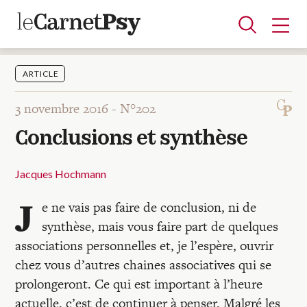
ARTICLE
3 novembre 2016 -
N°202
Articles
Conclusions et synthèse
A la une
Adolescence
Dispositif
Enfance
Périnatalité
Psychanalyse
Psychopathologie
Soin
Dossiers
Jacques Hochmann
J
e ne vais pas faire de conclusion, ni de
Auteurs
synthèse, mais vous faire part de quelques
associations personnelles et, je l’espère, ouvrir
Blocs-notes
chez vous d’autres chaines associatives qui se
prolongeront. Ce qui est important à l’heure
actuelle, c’est de continuer à penser. Malgré les