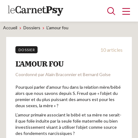
Accueil
Dossiers
L'amour fou
10 articles
Articles
DOSSIER
A la une
Adolescence
Dispositif
Enfance
Périnatalité
Psychanalyse
Psychopathologie
Soin
L'AMOUR FOU
Dossiers
Coordonné par Alain Braconnier et Bernard Golse
Pourquoi parler d’amour fou dans la relation mère/bébé
Auteurs
alors que nous savons depuis S. Freud que « l’objet du
premier et du plus puissant des amours est pour les
deux sexes, la mère » ?
L’amour primaire associant le bébé et sa mère ne serait-
Blocs-notes
il que folie induite par la seule folie maternelle ou bien
investissement visant à utiliser l’objet comme source
des fondements narcissiques ?