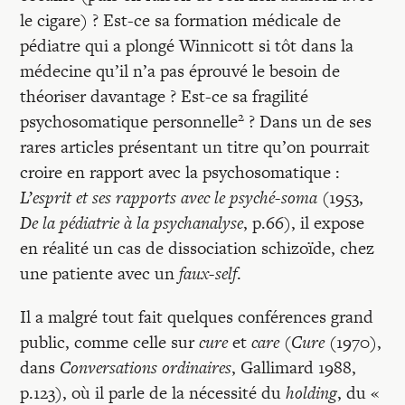
Recherches
le cigare) ? Est-ce sa formation médicale de
pédiatre qui a plongé Winnicott si tôt dans la
Entretiens
médecine qu’il n’a pas éprouvé le besoin de
théoriser davantage ? Est-ce sa fragilité
2
psychosomatique personnelle
? Dans un de ses
Revues
rares articles présentant un titre qu’on pourrait
croire en rapport avec la psychosomatique :
Colloque
L’esprit et ses rapports avec le psyché-soma
(1953,
De la pédiatrie à la psychanalyse
, p.66), il expose
en réalité un cas de dissociation schizoïde, chez
Mon panier
une patiente avec un
faux-self
.
Il a malgré tout fait quelques conférences grand
Mon compte
public, comme celle sur
cure
et
care
(
Cure
(1970),
dans
Conversations ordinaires
, Gallimard 1988,
p.123), où il parle de la nécessité du
holding
, du «