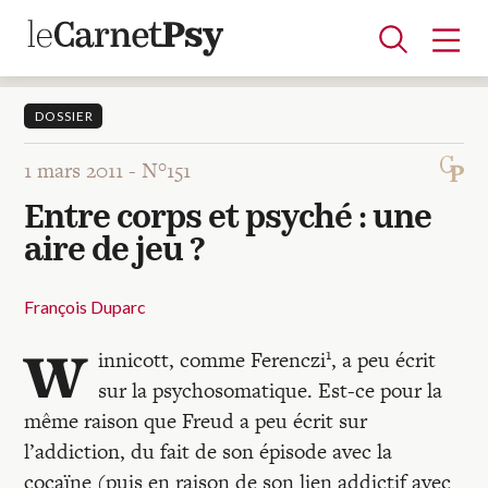
DOSSIER
1 mars 2011 -
N°151
Articles
Entre corps et psyché : une
A la une
Adolescence
Dispositif
Enfance
Périnatalité
Psychanalyse
Psychopathologie
Soin
aire de jeu ?
Dossiers
François Duparc
Auteurs
W
1
innicott, comme Ferenczi
, a peu écrit
sur la psychosomatique. Est-ce pour la
Blocs-notes
même raison que Freud a peu écrit sur
l’addiction, du fait de son épisode avec la
cocaïne (puis en raison de son lien addictif avec