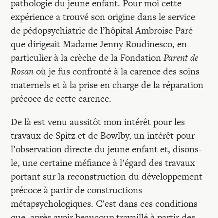
Recherches
pathologie du jeune enfant. Pour moi cette
expérience a trouvé son origine dans le service
de pédopsychiatrie de l’hôpital Ambroise Paré
Entretiens
que dirigeait Madame Jenny Roudinesco, en
particulier à la crèche de la Fondation
Parent de
Revues
Rosan
où je fus confronté à la carence des soins
maternels et à la prise en charge de la réparation
précoce de cette carence.
Colloque
De là est venu aussitôt mon intérêt pour les
travaux de Spitz et de Bowlby, un intérêt pour
Mon panier
l’observation directe du jeune enfant et, disons-
le, une certaine méfiance à l’égard des travaux
Mon compte
portant sur la reconstruction du développement
précoce à partir de constructions
métapsychologiques. C’est dans ces conditions
que, après avoir beaucoup travaillé à partir des