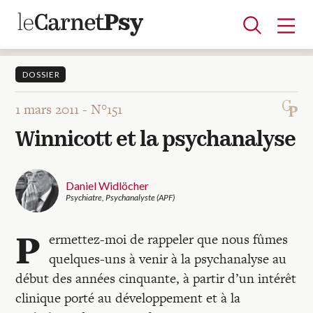
DOSSIER
1 mars 2011 -
N°151
Articles
Winnicott et la psychanalyse
A la une
Adolescence
Dispositif
Enfance
Périnatalité
Psychanalyse
Psychopathologie
Soin
Dossiers
Daniel Widlöcher
Psychiatre, Psychanalyste (APF)
Auteurs
P
ermettez-moi de rappeler que nous fûmes
quelques-uns à venir à la psychanalyse au
Blocs-notes
début des années cinquante, à partir d’un intérêt
clinique porté au développement et à la