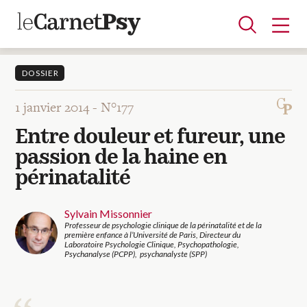
DOSSIER
1 janvier 2014 -
N°177
Articles
Entre douleur et fureur, une
A la une
Adolescence
Dispositif
Enfance
Périnatalité
Psychanalyse
Psychopathologie
Soin
passion de la haine en
Dossiers
périnatalité
Auteurs
Sylvain Missonnier
Professeur de psychologie clinique de la périnatalité et de la
première enfance à l’Université de Paris, Directeur du
Laboratoire Psychologie Clinique, Psychopathologie,
Psychanalyse (PCPP), psychanalyste (SPP)
Blocs-notes