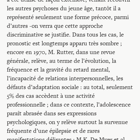
Recherches
les autres psychoses du jeune âge, tantôt il a
représenté seulement une forme précoce, parmi
Entretiens
d’autres -on verra que cette approche
discriminative se justifie. Dans tous les cas, le
pronostic est longtemps apparu très sombre ;
Revues
encore en 1970, M. Rutter, dans une revue
générale, relève, au terme de l’évolution, la
Colloque
fréquence et la gravité du retard mental,
l’incapacité de relations interpersonnelles, les
défauts d’adaptation sociale : au total, seulement
Mon panier
5% des cas accèdent à une activité
professionnelle ; dans ce contexte, l’adolescence
Mon compte
paraît abrasée dans ses expressions
psychologiques, on y relève surtout la survenue
fréquente d’une épilepsie et de rares
manifestations délirantes ; M.K. De Myer et al.