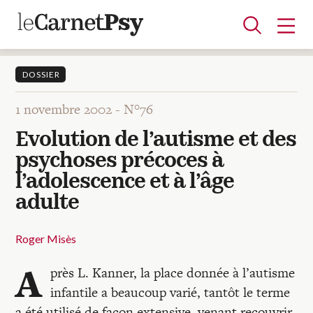
DOSSIER
1 novembre 2002 -
N°76
Articles
Evolution de l’autisme et des
A la une
Adolescence
Dispositif
Enfance
Périnatalité
Psychanalyse
Psychopathologie
Soin
psychoses précoces à
Dossiers
l’adolescence et à l’âge
adulte
Auteurs
Roger Misès
Blocs-notes
A
près L. Kanner, la place donnée à l’autisme
infantile a beaucoup varié, tantôt le terme
a été utilisé de façon extensive, venant recouvrir