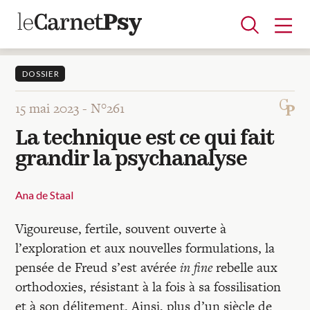
DOSSIER
15 mai 2023 -
N°261
Articles
La technique est ce qui fait
A la une
Adolescence
Dispositif
Enfance
Périnatalité
Psychanalyse
Psychopathologie
Soin
grandir la psychanalyse
Dossiers
Ana de Staal
Auteurs
Vigoureuse, fertile, souvent ouverte à
l’exploration et aux nouvelles formulations, la
Blocs-notes
pensée de Freud s’est avérée
in fine
rebelle aux
orthodoxies, résistant à la fois à sa fossilisation
et à son délitement. Ainsi, plus d’un siècle de