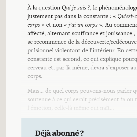
À la question
Qui je suis ?
, le phénoménologu
justement pas dans la constante : «
Qu’est-c
corps
» et non «
j’ai un corps
». Au commen
affecté, alternant souffrance et jouissance ;
se recommence de la découverte/redécouve
pulsionnel violentant de l’intérieur. En ce
constante est second, ce qui explique pourq
cerveau et, par-là même, devra s’exposer au
corps.
Mais… de quel corps pouvons-nous parler qu
soutenue à ce qui serait précisément
tu
ou
l’émotion, celle-là même qui naît…
Déjà abonné ?