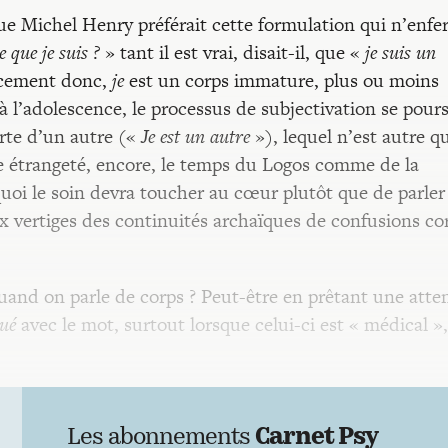
e Michel Henry préférait cette formulation qui n’enf
e que je suis ?
» tant il est vrai, disait-il, que «
je suis un
cement donc,
je
est un corps immature, plus ou moins
 à l’adolescence, le processus de subjectivation se pours
rte d’un autre («
Je est un autre
»), lequel n’est autre qu
tte étrangeté, encore, le temps du Logos comme de la
uoi le soin devra toucher au cœur plutôt que de parler
x vertiges des continuités archaïques de confusions co
and on parle de corps ? Peut-être en prêtant une atte
tué
avec le mot, surtout lorsque celui-ci est « médical »,
Les abonnements
Carnet Psy