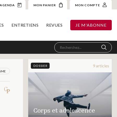
AGENDA
MON PANIER
MON COMPTE
ES
ENTRETIENS
REVUES
JE M'ABONNE
9 articles
DOSSIER
ISME
Corps et adolescence