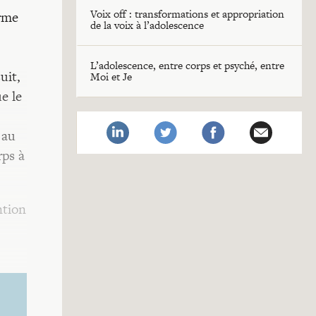
Voix off : transformations et appropriation
erme
de la voix à l’adolescence
L’adolescence, entre corps et psyché, entre
uit,
Moi et Je
e le
 au
rps à
ntion