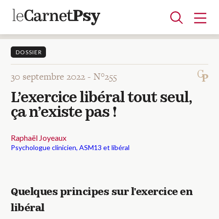
DOSSIER
30 septembre 2022 -
N°255
Articles
L’exercice libéral tout seul,
A la une
Adolescence
Dispositif
Enfance
Périnatalité
Psychanalyse
Psychopathologie
Soin
ça n’existe pas !
Dossiers
Raphaël Joyeaux
Psychologue clinicien, ASM13 et libéral
Auteurs
Blocs-notes
Quelques principes sur l'exercice en
libéral