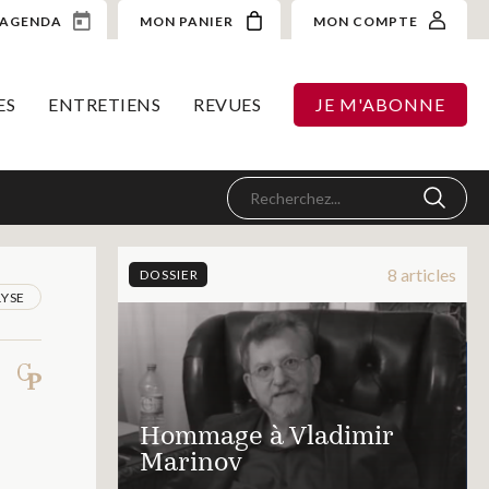
AGENDA
MON PANIER
MON COMPTE
ES
ENTRETIENS
REVUES
JE M'ABONNE
8 articles
DOSSIER
YSE
Hommage à Vladimir
Marinov