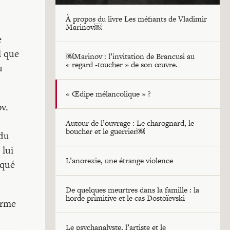
À propos du livre Les méfiants de Vladimir
Marinov￼
e
l que
￼Marinov : l’invitation de Brancusi au
« regard -toucher » de son œuvre.
u
« Œdipe mélancolique » ?
v.
Autour de l’ouvrage : Le charognard, le
boucher et le guerrier￼
 du
 lui
L’anorexie, une étrange violence
rqué
De quelques meurtres dans la famille : la
horde primitive et le cas Dostoïevski
erme
Le psychanalyste, l’artiste et le