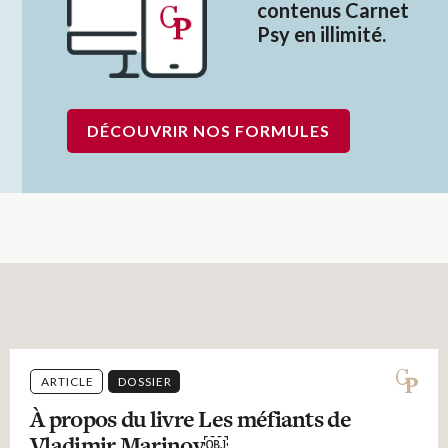
contenus Carnet
Psy en illimité.
DÉCOUVRIR NOS FORMULES
ARTICLE
DOSSIER
À propos du livre Les méfiants de
Vladimir Marinov￼