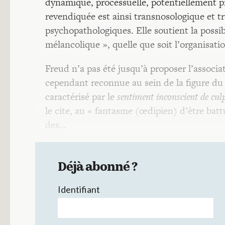
dynamique, processuelle, potentiellement p
revendiquée est ainsi transnosologique et t
psychopathologiques. Elle soutient la possib
mélancolique », quelle que soit l’organisat
Freud n’a pas été jusqu’à proposer l’associa
cependant reconnue au sein de la figure 
caractérisé par le
sentiment inconscient de culp
le cite, au « fantasme (œdipien) d’être battu
des…
Déjà abonné ?
Identifiant