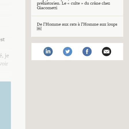
préhistorien. Le « culte » du crâne chez
Giacometti
De l’Homme aux rats à l’Homme aux loups
￼
est
, je
voir