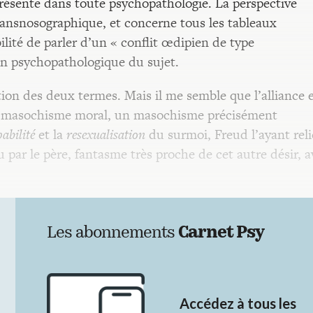
résente dans toute psychopathologie. La perspective
ransnosographique, et concerne tous les tableaux
ilité de parler d’un « conflit œdipien de type
ion psychopathologique du sujet.
tion des deux termes. Mais il me semble que l’alliance 
du masochisme moral, un masochisme précisément
abilité
et la
resexualisation
du surmoi, Freud l’ayant relié
 par le père, fantasme très proche de cet autre désir, a
Les abonnements
Carnet Psy
Accédez à tous les