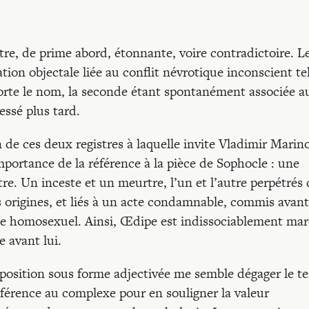
ître, de prime abord, étonnante, voire contradictoire. L
ion objectale liée au conflit névrotique inconscient te
porte le nom, la seconde étant spontanément associée a
essé plus tard.
 de ces deux registres à laquelle invite Vladimir Marino
portance de la référence à la pièce de Sophocle : une
re. Un inceste et un meurtre, l’un et l’autre perpétrés
s origines, et liés à un acte condamnable, commis avant
ile homosexuel. Ainsi, Œdipe est indissociablement ma
 avant lui.
oposition sous forme adjectivée me semble dégager le t
férence au complexe pour en souligner la valeur