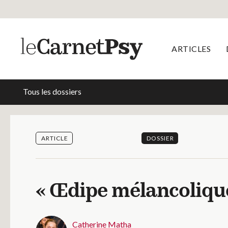
ARTICLES
Tous les dossiers
ARTICLE
DOSSIER
« Œdipe mélancolique
Catherine Matha