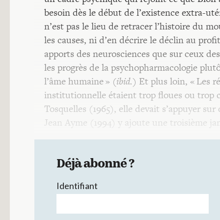
besoin dès le début de l’existence extra-uté
n’est pas le lieu de retracer l’histoire du 
les causes, ni d’en décrire le déclin au prof
apports des neurosciences que sur ceux des
les progrès de la psychopharmacologie plu
l’âme humaine » (
ibid.
) Et plus loin, « Les 
institutionnelle étaient trop floues ou trop
Tosquelles (1965), elle devait s’appuyer sur
Jean Ayme (1994) y ajoute une troisième ja
Déjà abonné ?
Identifiant