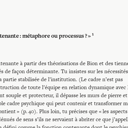
1
ntenante : métaphore ou processus ? »
ntenante à partir des théorisations de Bion et des tienn
és de façon déterminante. Tu insistes sur les nécessité
 partie stabilisée de l’institution. (Le cadre n’est pas
truction de toute l’équipe en relation dynamique avec 
t souple et protecteur, il dépasse les murs de pierre et
able cadre psychique qui peut contenir et transformer 
ntient » (p. 40). Plus loin, tu précises que « les aspects
nués de sens s’ils ne servaient à abriter ce que j’appel
 a défini comme la fonction contenante dont le psychis