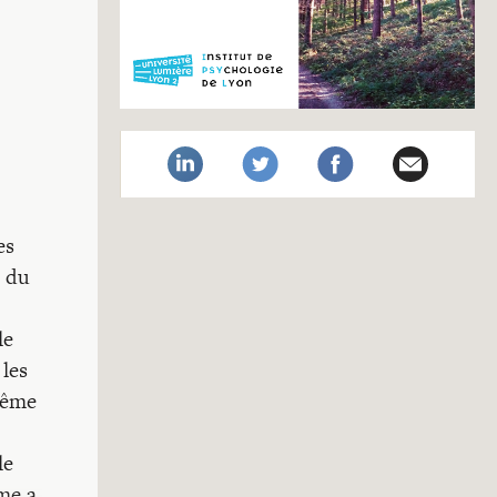
es
s du
le
 les
même
le
me a