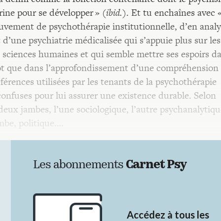
rine pour se développer » (
ibid.
). Et tu enchaînes avec 
mouvement de psychothérapie institutionnelle, d’en analy
it d’une psychiatrie médicalisée qui s’appuie plus sur les
 sciences humaines et qui semble mettre ses espoirs d
tôt que dans l’approfondissement d’une compréhension
références utilisées par les tenants de la psychothérapie
 confuses pour lui assurer une existence durable. Selon
 deux jambes, l’une sociologique, l’autre psychanalytiqu
mbe, politique.…
Les abonnements
Carnet Psy
Accédez à tous les