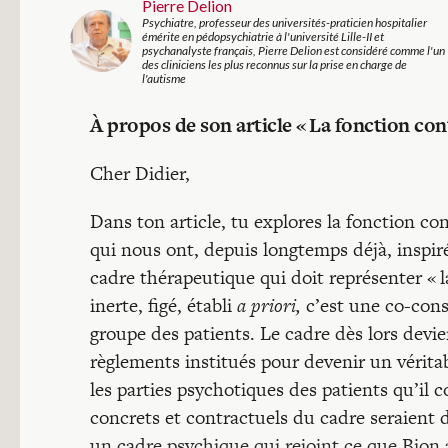
Pierre Delion
Psychiatre, professeur des universités-praticien hospitalier
émérite en pédopsychiatrie à l'université Lille-II et
psychanalyste français, Pierre Delion est considéré comme l'un
des cliniciens les plus reconnus sur la prise en charge de
l'autisme
À propos de son article « La fonction co
Cher Didier,
Dans ton article, tu explores la fonction co
qui nous ont, depuis longtemps déjà, inspir
cadre thérapeutique qui doit représenter « la
inerte, figé, établi
a priori,
c’est une co-cons
groupe des patients. Le cadre dès lors devien
règlements institués pour devenir un vérit
les parties psychotiques des patients qu’il co
concrets et contractuels du cadre seraient dé
un cadre psychique qui rejoint ce que Bion