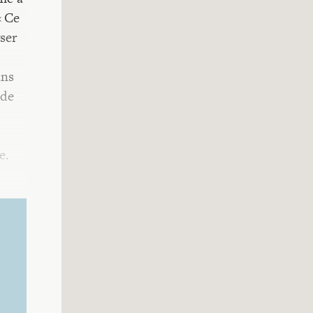
« Ce
ser
ans
 de
e.