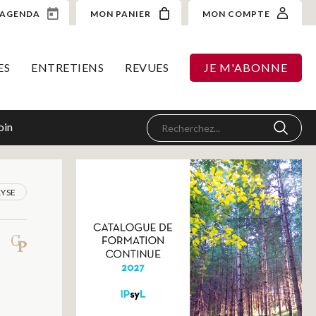
AGENDA
MON PANIER
MON COMPTE
ES
ENTRETIENS
REVUES
JE M'ABONNE
oin
YSE