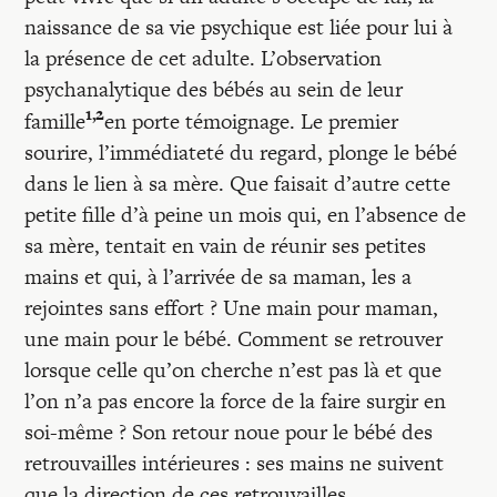
Recherches
naissance de sa vie psychique est liée pour lui à
la présence de cet adulte. L’observation
Entretiens
psychanalytique des bébés au sein de leur
1,2
famille
en porte témoignage. Le premier
sourire, l’immédiateté du regard, plonge le bébé
Revues
dans le lien à sa mère. Que faisait d’autre cette
petite fille d’à peine un mois qui, en l’absence de
Colloque
sa mère, tentait en vain de réunir ses petites
mains et qui, à l’arrivée de sa maman, les a
rejointes sans effort ? Une main pour maman,
Mon panier
une main pour le bébé. Comment se retrouver
lorsque celle qu’on cherche n’est pas là et que
Mon compte
l’on n’a pas encore la force de la faire surgir en
soi-même ? Son retour noue pour le bébé des
retrouvailles intérieures : ses mains ne suivent
que la direction de ces retrouvailles.