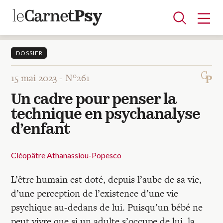
DOSSIER
15 mai 2023 -
N°261
Articles
Un cadre pour penser la
A la une
Adolescence
Dispositif
Enfance
Périnatalité
Psychanalyse
Psychopathologie
Soin
technique en psychanalyse
Dossiers
d’enfant
Auteurs
Cléopâtre Athanassiou-Popesco
L’être humain est doté, depuis l’aube de sa vie,
Blocs-notes
d’une perception de l’existence d’une vie
psychique au-dedans de lui. Puisqu’un bébé ne
peut vivre que si un adulte s’occupe de lui, la