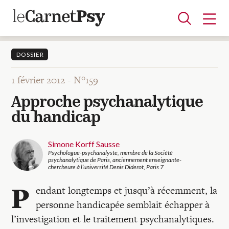
DOSSIER
1 février 2012 -
N°159
Articles
Approche psychanalytique
A la une
Adolescence
Dispositif
Enfance
Périnatalité
Psychanalyse
Psychopathologie
Soin
du handicap
Dossiers
Simone Korff Sausse
Psychologue-psychanalyste, membre de la Société
Auteurs
psychanalytique de Paris, anciennement enseignante-
chercheure à l’université Denis Diderot, Paris 7
P
endant longtemps et jusqu’à récemment, la
Blocs-notes
personne handicapée semblait échapper à
l’investigation et le traitement psychanalytiques.