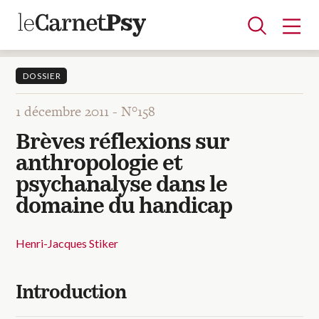
DOSSIER
1 décembre 2011 -
N°158
Articles
Brèves réflexions sur
A la une
Adolescence
Dispositif
Enfance
Périnatalité
Psychanalyse
Psychopathologie
Soin
anthropologie et
Dossiers
psychanalyse dans le
domaine du handicap
Auteurs
Henri-Jacques Stiker
Blocs-notes
Introduction