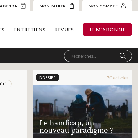
AGENDA
MON PANIER
MON COMPTE
ES
ENTRETIENS
REVUES
JE M'ABONNE
20 articles
DOSSIER
IÉTÉ
Le handicap, un
nouveau paradigme ?