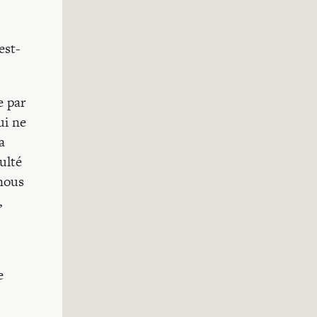
est-
e par
ui ne
a
ulté
 nous
,
e