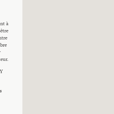
ent à
 être
ntre
ibre
r
teur.
 Y
s