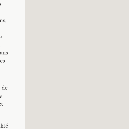
e
ns,
a
t
dans
les
p de
s
et
lité