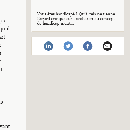
Vous êtes handicapé ? Qu’à cela ne tienne…
Regard critique sur l’évolution du concept
que
de handicap mental
u’il
ait
e
u
r
u
as
uvant