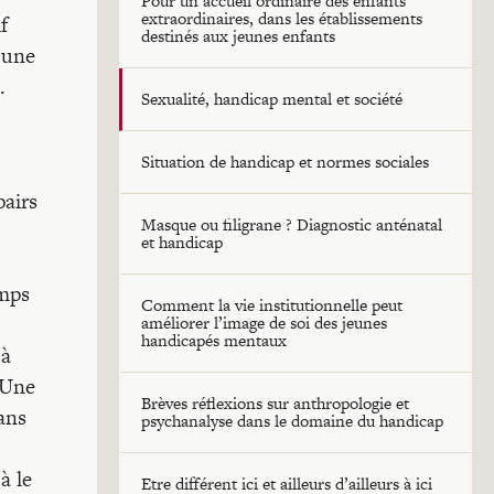
Pour un accueil ordinaire des enfants
extraordinaires, dans les établissements
f
destinés aux jeunes enfants
s une
.
Sexualité, handicap mental et société
Situation de handicap et normes sociales
pairs
Masque ou filigrane ? Diagnostic anténatal
et handicap
emps
Comment la vie institutionnelle peut
améliorer l’image de soi des jeunes
handicapés mentaux
 à
. Une
Brèves réflexions sur anthropologie et
ans
psychanalyse dans le domaine du handicap
à le
Etre différent ici et ailleurs d’ailleurs à ici