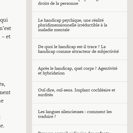
droits de la personne
 qui
Le handicap psychique, une réalité
pluridimensionnelle irréductible à la
n’est
maladie mentale
 – et
De quoi le handicap est-il trace ? La
handicap comme attracteur de subjectivité
Après le handicap, quel corps ? Agentivité
et hybridation
ès,
Ouï-dire, ouï-sens. Implant cochléaire et
ement
surdités
ue
Les langues silencieuses : comment les
t
traduire ?
e.