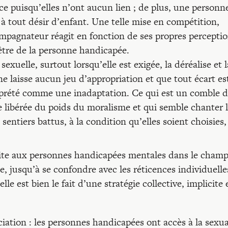
 puisqu’elles n’ont aucun lien ; de plus, une personn
 tout désir d’enfant. Une telle mise en compétition,
ompagnateur réagit en fonction de ses propres perceptio
être de la personne handicapée.
exuelle, surtout lorsqu’elle est exigée, la déréalise et l
ne laisse aucun jeu d’appropriation et que tout écart es
prété comme une inadaptation. Ce qui est un comble 
tre libérée du poids du moralisme et qui semble chanter 
sentiers battus, à la condition qu’elles soient choisies,
 faite aux personnes handicapées mentales dans le cham
ée, jusqu’à se confondre avec les réticences individuelle
e est bien le fait d’une stratégie collective, implicite 
ciation : les personnes handicapées ont accès à la sexua