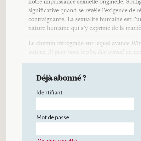
notre impuissance sexuelle originelle. Souli
significative quand se révèle l’exigence de 
contraignante. La sexualité humaine est l’
nature humaine qui s’y exprime de la manière
Le chemin rétrograde sur lequel avance Win
auteur,
fit pour nous le plus dur travail
en met
Déjà abonné ?
Identifiant
Mot de passe
Mot de passe oublié