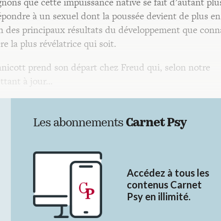
gnons que cette impuissance native se fait d’autant plu
répondre à un sexuel dont la poussée devient de plus en
un des principaux résultats du développement que conna
 la plus révélatrice qui soit.
nicott prend son départ chez Freud qui, selon notre
tant à jour…
Les abonnements
Carnet Psy
Accédez à tous les
contenus Carnet
Psy en illimité.