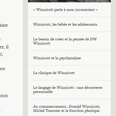
« Winnicott parle à mon inconscient »
aine
Winnicott, les bébés et les adolescents.
e
Le besoin de créer et la pensée de DW
Winnicott
r, il
t,
Winnicott et la psychanalyse
çon
La clinique de Winnicott
Le langage de Winnicott : une découverte
personnelle
puis
Au commencement…Donald Winnicott,
à
Michel Tournier et la fonction phorique