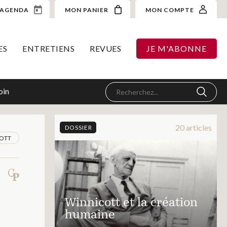
AGENDA
MON PANIER
MON COMPTE
ES
ENTRETIENS
REVUES
JE M'ABONNE
oin
20 articles
DOSSIER
OTT
Winnicott et la création
humaine