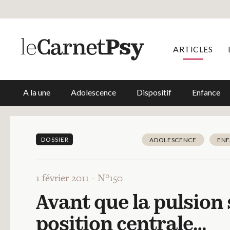
ARTICLES
A la une
Adolescence
Dispositif
Enfance
DOSSIER
ADOLESCENCE
EN
1 février 2011 -
N°150
Avant que la pulsion 
position centrale…