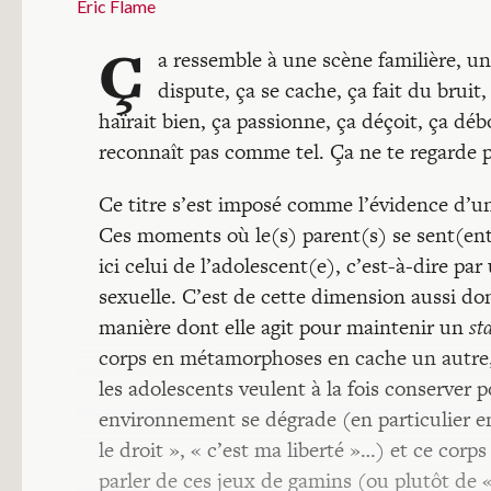
Eric Flame
Ç
a ressemble à une scène familière, un
dispute, ça se cache, ça fait du bruit
haïrait bien, ça passionne, ça déçoit, ça d
reconnaît pas comme tel. Ça ne te regarde p
Ce titre s’est imposé comme l’évidence d’une
Ces moments où le(s) parent(s) se sent(ent) 
ici celui de l’adolescent(e), c’est-à-dire pa
sexuelle. C’est de cette dimension aussi don
manière dont elle agit pour maintenir un
st
corps en métamorphoses en cache un autre, ce
les adolescents veulent à la fois conserver p
environnement se dégrade (en particulier en
le droit », « c’est ma liberté »…) et ce corps
parler de ces jeux de gamins (ou plutôt de