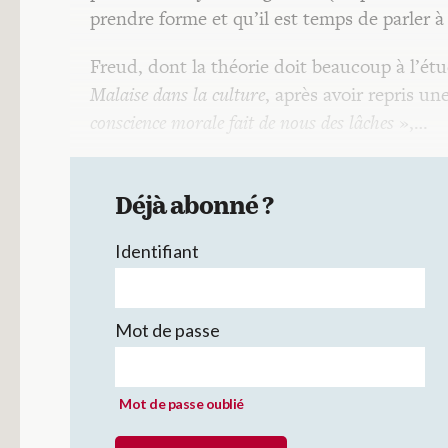
prendre forme et qu’il est temps de parler à 
Freud, dont la théorie doit beaucoup à l’ét
Malaise dans la culture
, après avoir repris 
conscience morale fait de nous des lâches
»,…
Déjà abonné ?
Identifiant
Mot de passe
Mot de passe oublié