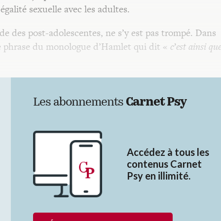
égalité sexuelle avec les adultes.
ude des post-adolescentes, ne s’y est pas trompé. Dans
une phrase du monologue d’Hamlet qui dit «
c’est ainsi que
Les abonnements
Carnet Psy
Accédez à tous les
contenus Carnet
Psy en illimité.