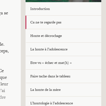
Introduction
ça se
Ca ne te regarde pas
Honte et décrochage
le.
La honte à l’adolescence
orps,
Etre vu « échec et mat(h) »
Ce
Faire tache dans le tableau
 que
 leur
La honte de la mère
’ai
ndre
L’hontologie à l’adolescence