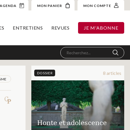
AGENDA
MON PANIER
MON COMPTE
ES
ENTRETIENS
REVUES
JE M'ABONNE
8 articles
DOSSIER
ISME
Honte et adolescence