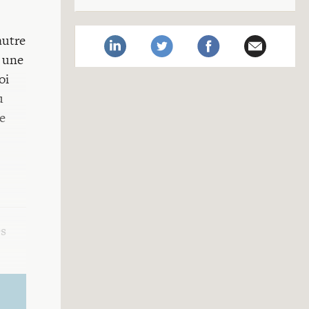
autre
e une
oi
u
e
s