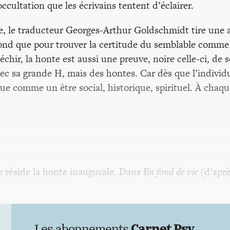
’occultation que les écrivains tentent d’éclairer.
rte, le traducteur Georges-Arthur Goldschmidt tire une 
u fond que pour trouver la certitude du semblable comm
échir, la honte est aussi une preuve, noire celle-ci, de s
vec sa grande H, mais des hontes. Car dès que l’individ
que comme un être social, historique, spirituel. À chaqu
ue réside la honte inaugurale. Dans
En fond de vie
(d’aprè