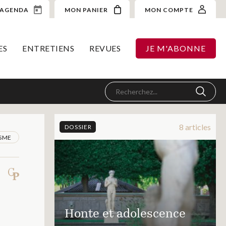
AGENDA
MON PANIER
MON COMPTE
ES
ENTRETIENS
REVUES
JE M'ABONNE
8 articles
DOSSIER
ISME
Honte et adolescence