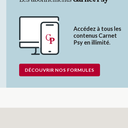
Les abonnements
Carnet Psy
Accédez à tous les
contenus Carnet
Psy en illimité.
DÉCOUVRIR NOS FORMULES