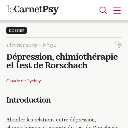
DOSSIER
1 février 2009 -
N°132
Articles
Dépression, chimiothérapie
A la une
Adolescence
Dispositif
Enfance
Périnatalité
Psychanalyse
Psychopathologie
Soin
et test de Rorschach
Dossiers
Claude de Tychey
Auteurs
Introduction
Blocs-notes
Aborder les relations entre dépression,
chimiothérapie et apports du test de Rorschach