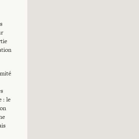
s
ur
tie
ation
imité
es
 : le
-on
ne
ais