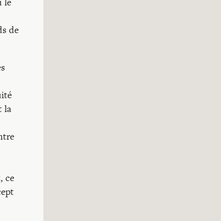
 le
ds de
es
)
ité
 la
ntre
, ce
cept