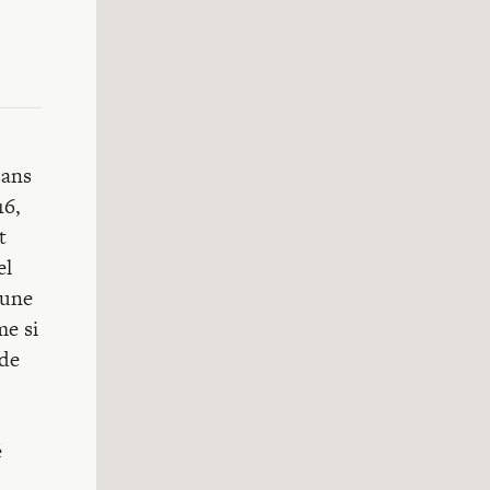
sans
16,
t
el
 une
me si
 de
é