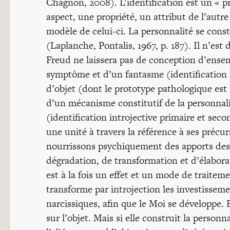
Chagnon, 2008). L’identification est un « p
aspect, une propriété, un attribut de l’autr
modèle de celui-ci. La personnalité se consti
(Laplanche, Pontalis, 1967, p. 187). Il n’est 
Freud ne laissera pas de conception d’ensem
symptôme et d’un fantasme (identification 
d’objet (dont le prototype pathologique est 
d’un mécanisme constitutif de la personnali
(identification introjective primaire et sec
une unité à travers la référence à ses précur
nourrissons psychiquement des apports des 
dégradation, de transformation et d’élaborati
est à la fois un effet et un mode de traitemen
transforme par introjection les investissem
narcissiques, afin que le Moi se développe. E
sur l’objet. Mais si elle construit la personn