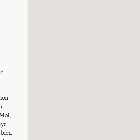
de
s
tion
n
 Moi,
aye
 bien