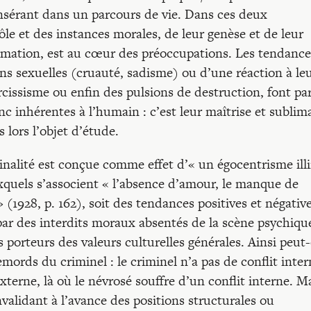
insérant dans un parcours de vie. Dans ces deux
ôle et des instances morales, de leur genèse et de leur
rmation, est au cœur des préoccupations. Les tendance
ions sexuelles (cruauté, sadisme) ou d’une réaction à le
issisme ou enfin des pulsions de destruction, font par
c inhérentes à l’humain : c’est leur maîtrise et sublim
s lors l’objet d’étude.
inalité est conçue comme effet d’« un égocentrisme ill
xquels s’associent « l’absence d’amour, le manque de
 (1928, p. 162), soit des tendances positives et négativ
par des interdits moraux absentés de la scène psychique
s porteurs des valeurs culturelles générales. Ainsi peut
mords du criminel : le criminel n’a pas de conflit inter
externe, là où le névrosé souffre d’un conflit interne. M
nvalidant à l’avance des positions structurales ou