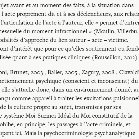
sujet avant et au moment des faits, à la situation dans
à l’acte proprement dit et à ses déclencheurs, aux relat
 l’articulation de l’acte à l’auteur, elle « permet d’entre
ssuelle du moment infractionnel » (Moulin, Villerbu,
odalités d’approche du lien auteur – acte – victime.
ont d’intérêt que pour ce qu’elles soutiennent ou fond
isée quant à ses pratiques cliniques (Roussillon, 2012).
, Brunet, 2003 ; Balier, 2005 ; Zagury, 2008 ; Ciavaldi
fonctionnement psychique (conscient et inconscient) du
t : elle s’attache donc, dans un environnement donné, a
çu comme appareil à traiter les excitations pulsionnel
s de la culture propre au sujet, transmises par ses
le système Moi-Surmoi-Idéal du Moi constitutif de la
hibe, en principe, les passages à l’acte criminels, et
upent ici. Mais la psychocriminologie psychanalytique