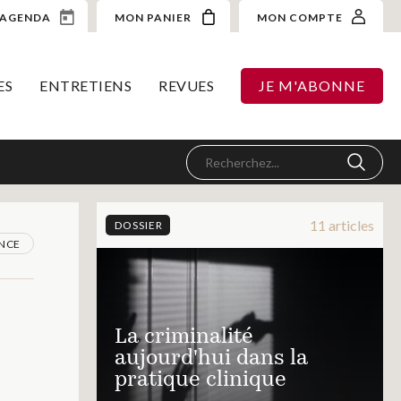
AGENDA
MON PANIER
MON COMPTE
ES
ENTRETIENS
REVUES
JE M'ABONNE
11 articles
DOSSIER
NCE
La criminalité
aujourd'hui dans la
pratique clinique