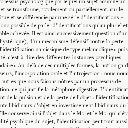
rocessus psychologique par lequel un sujet assimile un
e et se transforme, totalement ou partiellement, sur le
tue et se différencie par une série d’identifications »
donc possible de parler d’identifications qu’au pluriel et
ble achevée. Il est ainsi successivement question d’un
hystérique), d’un mécanisme défensif contre la perte
l’identification narcissique de type mélancolique), puis
té, c’est-à-dire des différentes instances psychiques
ondaire). Au-delà de ces multiples formes, la notion gar
seurs, l’incorporation orale et l’introjection : nous nou
autres que nous faisons nôtres par un processus de
on, ce qui justifie la métaphore digestive. L’identifica
t de la pulsion et de la perte de l’objet : l’identificatio
ents libidinaux d’objet en investissement libidinaux du
lle conserve ainsi l’objet dans le Moi et le Moi qui s’ét
alité psychique du sujet, l’identification peut tout aussi