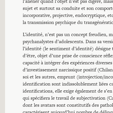
l’aliéner quand l’objet n’est pas digéré, mai
sujet et surtout sa conduite et son comporte
incorporative, projective, endocryptique, et
la transmission psychique du transgénération
L’identité, n’est pas un concept freudien, m
psychanalystes d’adolescents. Dans sa versio
l’identité (le sentiment d’identité) désign
d’être, objet d’une prise de conscience réfl
capacité à intégrer des expériences diverses
d’investissement narcissique positif (Chilan
soi et les autres, emprunt (introjection/inco
identification sont indissolublement liées car
identifications, elle exige également de s’en
qui spécifiera le travail de subjectivation (
dont les avatars sont constitutifs des patho
caractérisent aujourd’hui nombre de délinqu