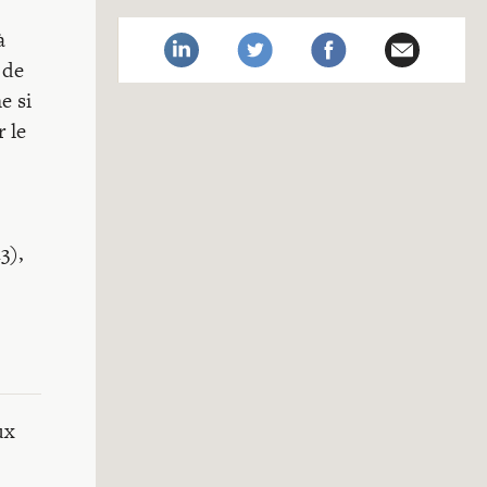
à
 de
e si
r le
3),
ux