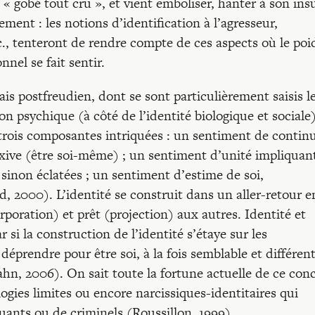
s « gobé tout cru », et vient emboliser, hanter à son insu
ment : les notions d’identification à l’agresseur,
c., tenteront de rendre compte de ces aspects où le poi
nel se fait sentir.
ais postfreudien, dont se sont particulièrement saisis l
n psychique (à côté de l’identité biologique et sociale
e trois composantes intriquées : un sentiment de continu
exive (être soi-même) ; un sentiment d’unité impliquant
 sinon éclatées ; un sentiment d’estime de soi,
d, 2000). L’identité se construit dans un aller-retour e
rporation) et prêt (projection) aux autres. Identité et
 si la construction de l’identité s’étaye sur les
 déprendre pour être soi, à la fois semblable et différent
Cahn, 2006). On sait toute la fortune actuelle de ce con
logies limites ou encore narcissiques-identitaires qui
ants ou de criminels (Roussillon, 1999).