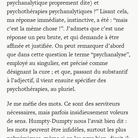
Recherches
psychanalytique proprement dite) et
psychothérapies psychanalytiques ?” Lisant cela,
ma réponse immédiate, instinctive, a été : “mais
Entretiens
c’est la même chose !”. J’admets que c’est une
réponse un peu brute, et qui demande à être
Revues
affinée et justifiée. On peut remarquer d’abord
que dans cette question le terme “psychanalyse”,
employé au singulier, est précisé comme
Colloque
désignant la cure ; et que, passant du substantif
à l’adjectif, il vient ensuite spécifier des
Mon panier
psychothérapies, au pluriel.
Je me méfie des mots. Ce sont des serviteurs
Mon compte
nécessaires, mais parfois insidieusement voleurs
de sens. Humpty-Dumpty nous l’avait bien dit :
les mots peuvent être infidèles, surtout les plus