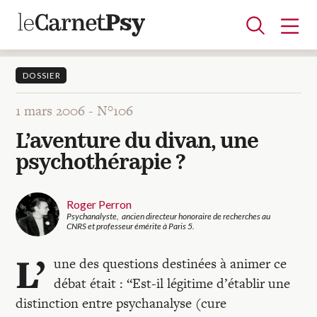
DOSSIER
1 mars 2006 -
N°106
Articles
L’aventure du divan, une
A la une
Adolescence
Dispositif
Enfance
Périnatalité
Psychanalyse
Psychopathologie
Soin
psychothérapie ?
Dossiers
Roger Perron
Auteurs
Psychanalyste, ancien directeur honoraire de recherches au
CNRS et professeur émérite à Paris 5.
L’
une des questions destinées à animer ce
Blocs-notes
débat était : “Est-il légitime d’établir une
distinction entre psychanalyse (cure