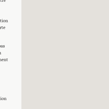
tre
stion
rte
pas
n
ment
tion