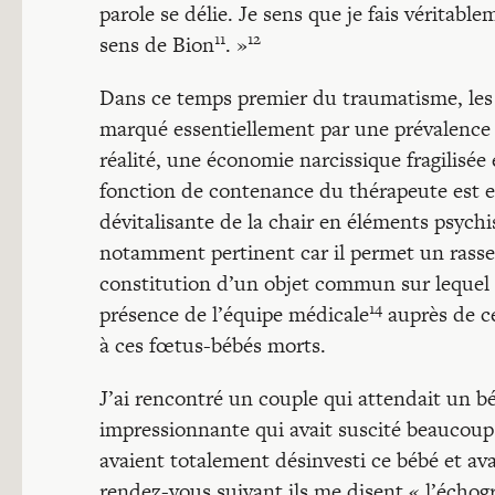
parole se délie. Je sens que je fais véritabl
11
12
sens de Bion
. »
Dans ce temps premier du traumatisme, les
marqué essentiellement par une prévalence de
réalité, une économie narcissique fragilisée 
fonction de contenance du thérapeute est ess
dévitalisante de la chair en éléments psychi
notamment pertinent car il permet un rasse
constitution d’un objet commun sur lequel po
14
présence de l’équipe médicale
auprès de ce
à ces fœtus-bébés morts.
J’ai rencontré un couple qui attendait un 
impressionnante qui avait suscité beaucoup 
avaient totalement désinvesti ce bébé et av
rendez-vous suivant ils me disent « l’échog