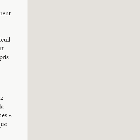
ement
deuil
nt
pris
22
la
des «
que