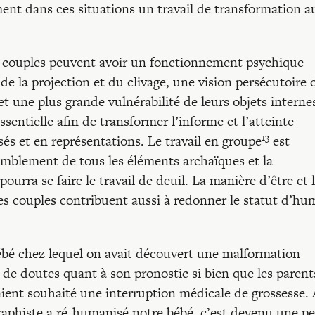
ement dans ces situations un travail de transformation a
 couples peuvent avoir un fonctionnement psychique
 la projection et du clivage, une vision persécutoire d
et une plus grande vulnérabilité de leurs objets interne
entielle afin de transformer l’informe et l’atteinte
13
sés et en représentations. Le travail en groupe
est
mblement de tous les éléments archaïques et la
urra se faire le travail de deuil. La manière d’être et 
s couples contribuent aussi à redonner le statut d’hu
bébé chez lequel on avait découvert une malformation
de doutes quant à son pronostic si bien que les parent
aient souhaité une interruption médicale de grossesse.
raphiste a ré-humanisé notre bébé, c’est devenu une pe