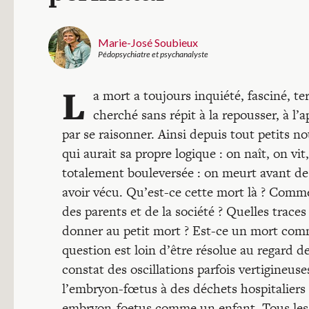
Marie-José Soubieux
Pédopsychiatre et psychanalyste
L
a mort a toujours inquiété, fasciné, t
cherché sans répit à la repousser, à l’a
par se raisonner. Ainsi depuis tout petits n
qui aurait sa propre logique : on naît, on vit
totalement bouleversée : on meurt avant de 
avoir vécu. Qu’est-ce cette mort là ? Commen
des parents et de la société ? Quelles traces 
donner au petit mort ? Est-ce un mort comme
question est loin d’être résolue au regard d
constat des oscillations parfois vertigineus
l’embryon-fœtus à des déchets hospitaliers 
embryon-foetus comme un enfant. Tous les c