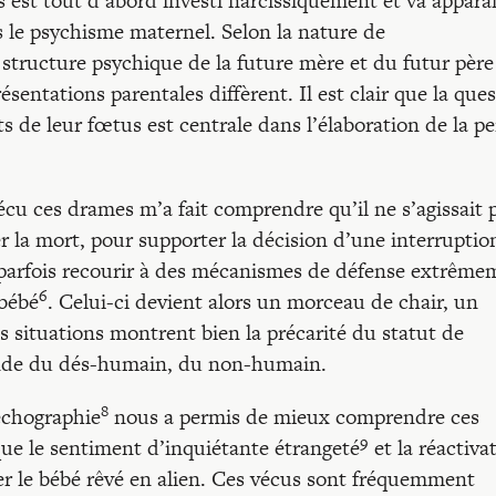
 est tout d’abord investi narcissiquement et va apparaî
le psychisme maternel. Selon la nature de
la structure psychique de la future mère et du futur père
ésentations parentales diffèrent. Il est clair que la que
ts de leur fœtus est centrale dans l’élaboration de la pe
cu ces drames m’a fait comprendre qu’il ne s’agissait 
 la mort, pour supporter la décision d’une interruptio
 parfois recourir à des mécanismes de défense extrême
6
 bébé
. Celui-ci devient alors un morceau de chair, un
es situations montrent bien la précarité du statut de
onde du dés-humain, du non-humain.
8
’échographie
nous a permis de mieux comprendre ces
9
ue le sentiment d’inquiétante étrangeté
et la réactiva
r le bébé rêvé en alien. Ces vécus sont fréquemment