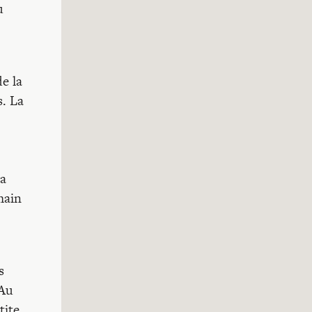
u
e la
s. La
la
main
s
 Au
tite