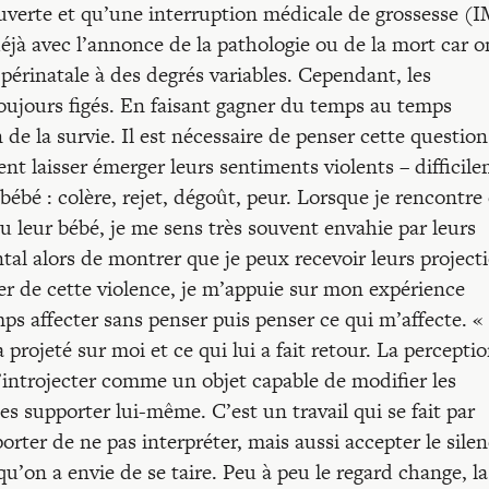
uverte et qu’une interruption médicale de grossesse (
éjà avec l’annonce de la pathologie ou de la mort car o
périnatale à des degrés variables. Cependant, les
oujours figés. En faisant gagner du temps au temps
n de la survie. Il est nécessaire de penser cette question
ent laisser émerger leurs sentiments violents – difficil
bébé : colère, rejet, dégoût, peur. Lorsque je rencontre
u leur bébé, je me sens très souvent envahie par leurs
al alors de montrer que je peux recevoir leurs project
r de cette violence, je m’appuie sur mon expérience
ps affecter sans penser puis penser ce qui m’affecte. «
projeté sur moi et ce qui lui a fait retour. La percepti
m’introjecter comme un objet capable de modifier les
es supporter lui-même. C’est un travail qui se fait par
orter de ne pas interpréter, mais aussi accepter le sile
qu’on a envie de se taire. Peu à peu le regard change, la