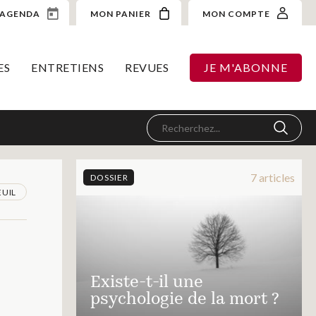
AGENDA
MON PANIER
MON COMPTE
ES
ENTRETIENS
REVUES
JE M'ABONNE
7 articles
DOSSIER
EUIL
Existe-t-il une
psychologie de la mort ?