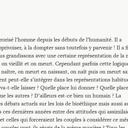
errorisé l’homme depuis les débuts de l’humanité. Il a
pprivoiser, à la dompter sans toutefois y parvenir ! Il a f
ous grandissons avec une certaine représentation de la 
, on vieillit et on meurt. Cependant parfois cette logiqu
naître, on meurt en naissant, on naît puis on meurt s
t peut-elle s’intégrer dans les représentations habitue
va-t-elle laisser ? Quelle place lui donner ? Quelle plac
 les autres ? D’ailleurs est-ce bien un humain ? La
es débats actuels sur les lois de bioéthique mais aussi a
es ces dernières années entre des attitudes qui assimila
et celles qui forceraient les couples à considérer ce m
ouples vont-ils réagir de la même manière ? Tous les