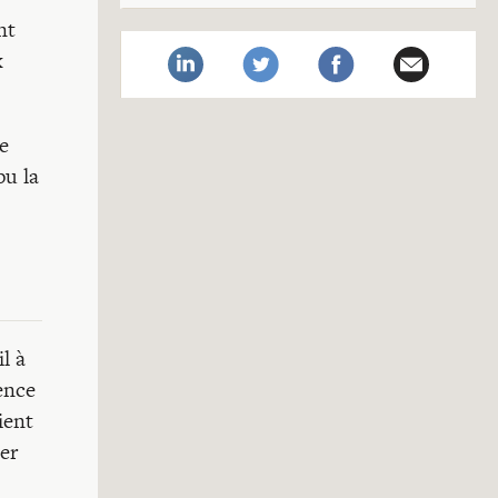
nt
x
le
pu la
l à
lence
ient
er