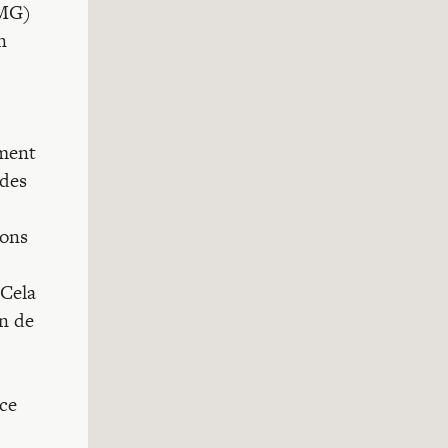
IMG)
n
ement
 des
ions
 Cela
on de
nce