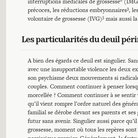
interruptions médicales de grossesse
(IMG)
3
précoces, les réductions embryonnaires
, l
5
volontaire de grossesse (IVG)
mais aussi la 
Les particularités du deuil pér
A bien des égards ce deuil est singulier. Sa
avec une insupportable violence les deux ext
son psychisme deux mouvements si radicalem
couples. Comment continuer à penser lorsque
morcellée ? Comment continuer à se sentir vi
qu’il vient rompre l’ordre naturel des génér
familial se dérobe devant ses parents et ses
futur sans avenir. Singulier aussi parce qu’
grossesse, moment où tous les repères sont b