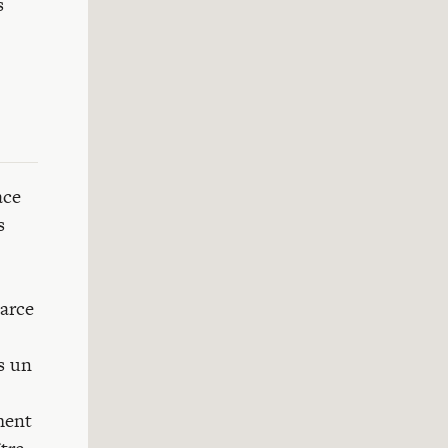
s
ace
s
parce
s un
ment