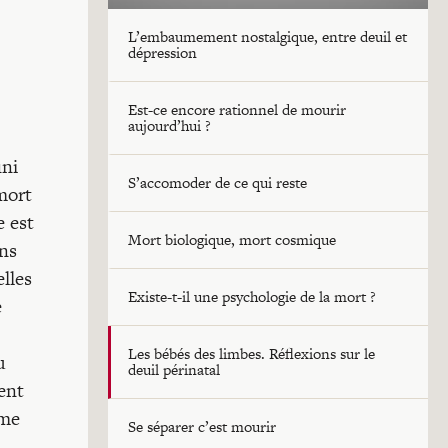
L’embaumement nostalgique, entre deuil et
dépression
Est-ce encore rationnel de mourir
aujourd’hui ?
ini
S’accomoder de ce qui reste
mort
e est
Mort biologique, mort cosmique
ans
lles
Existe-t-il une psychologie de la mort ?
e
Les bébés des limbes. Réflexions sur le
u
deuil périnatal
ient
ême
Se séparer c’est mourir