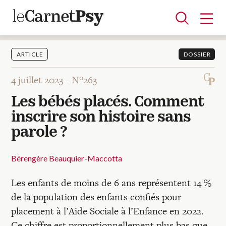
ARTICLE
DOSSIER
4 juillet 2023 -
N°263
Articles
Les bébés placés. Comment
A la une
Adolescence
Dispositif
Enfance
Périnatalité
Psychanalyse
Psychopathologie
Soin
inscrire son histoire sans
Dossiers
parole ?
Auteurs
Bérengère Beauquier-Maccotta
Les enfants de moins de 6 ans représentent 14 %
Blocs-notes
de la population des enfants confiés pour
placement à l’Aide Sociale à l’Enfance en 2022.
Ce chiffre est proportionnellement plus bas que