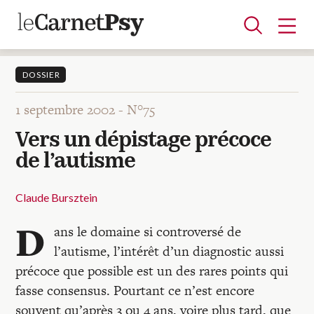
DOSSIER
1 septembre 2002 -
N°75
Articles
Vers un dépistage précoce
A la une
Adolescence
Dispositif
Enfance
Périnatalité
Psychanalyse
Psychopathologie
Soin
de l’autisme
Dossiers
Claude Bursztein
Auteurs
D
ans le domaine si controversé de
l’autisme, l’intérêt d’un diagnostic aussi
Blocs-notes
précoce que possible est un des rares points qui
fasse consensus. Pourtant ce n’est encore
souvent qu’après 3 ou 4 ans, voire plus tard, que