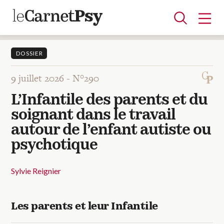
DOSSIER
9 juillet 2026 -
N°290
Articles
L’Infantile des parents et du
A la une
Adolescence
Dispositif
Enfance
Périnatalité
Psychanalyse
Psychopathologie
Soin
soignant dans le travail
Dossiers
autour de l’enfant autiste ou
psychotique
Auteurs
Sylvie Reignier
Blocs-notes
Les parents et leur Infantile