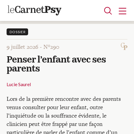
DOSSIER
9 juillet 2026 -
N°290
Articles
Penser l’enfant avec ses
A la une
Adolescence
Dispositif
Enfance
Périnatalité
Psychanalyse
Psychopathologie
Soin
parents
Dossiers
Lucie Saurel
Auteurs
Lors de la première rencontre avec des parents
venus consulter pour leur enfant, outre
Blocs-notes
l’inquiétude ou la souffrance évidente, le
clinicien peut être frappé par une façon
particulière de parler de l’enfant comme d’un