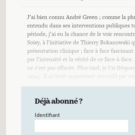
J’ai bien connu André Green ; comme la plup
entendu dans ses interventions publiques 
période, j’ai eu la chance de le voir rencont
Soisy, à l’initiative de Thierry Bokanowski q
présentation clinique ; face à face fascinant
par l’intensité et la vérité de ce face-à-face
ne s’est pas effacée. Plus tard, je l’ai fréq
1994). Il m’avait auparavant accueilli par u
Déjà abonné ?
Identifiant