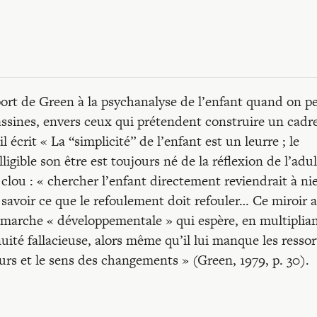
pport de Green à la psychanalyse de l’enfant quand on p
sassines, envers ceux qui prétendent construire un cadr
l écrit « La “simplicité” de l’enfant est un leurre ; le
igible son être est toujours né de la réflexion de l’adul
 clou : « chercher l’enfant directement reviendrait à ni
r savoir ce que le refoulement doit refouler… Ce miroir 
démarche « développementale » qui espère, en multiplian
nuité fallacieuse, alors même qu’il lui manque les ressor
rs et le sens des changements » (Green, 1979, p. 30).