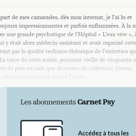
art de mes camarades, dès mon internat, je l’ai lu et
toujours impressionnantes et parfois enflammées. À la
rer une grande psychotique de l’Hôpital « L’eau vive », 
ui y était alors médecin-assistant et avait organisé cett
 tant par la qualité technico-théorique de l’entretien q
. La trace de cette soirée, pourtant vieille de cinquante 
uenté de près en tant que directeur de collection (Green,
n courrier chaleureux quand j’avais…
Les abonnements
Carnet Psy
Accédez à tous les