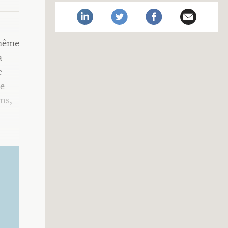
 même
à
e
ue
ans,