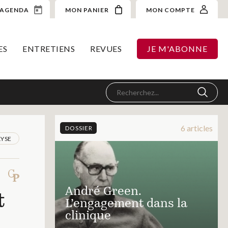
AGENDA
MON PANIER
MON COMPTE
ES
ENTRETIENS
REVUES
JE M'ABONNE
6 articles
DOSSIER
YSE
André Green.
t
L’engagement dans la
clinique