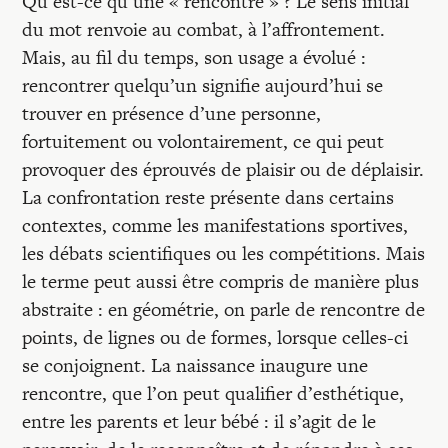
Recherches
Qu’est-ce qu’une « rencontre » ? Le sens initial
du mot renvoie au combat, à l’affrontement.
Mais, au fil du temps, son usage a évolué :
Entretiens
rencontrer quelqu’un signifie aujourd’hui se
trouver en présence d’une personne,
fortuitement ou volontairement, ce qui peut
Revues
provoquer des éprouvés de plaisir ou de déplaisir.
La confrontation reste présente dans certains
Colloque
contextes, comme les manifestations sportives,
les débats scientifiques ou les compétitions. Mais
le terme peut aussi être compris de manière plus
Mon panier
abstraite : en géométrie, on parle de rencontre de
points, de lignes ou de formes, lorsque celles-ci
Mon compte
se conjoignent. La naissance inaugure une
rencontre, que l’on peut qualifier d’esthétique,
entre les parents et leur bébé : il s’agit de le