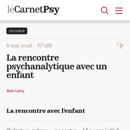
DOSSIER
8 mai 2026 -
N°288
Articles
La rencontre
A la une
Adolescence
Dispositif
Enfance
Périnatalité
Psychanalyse
Psychopathologie
Soin
psychanalytique avec un
Dossiers
enfant
Auteurs
Ann Levy
Blocs-notes
La rencontre avec l’enfant