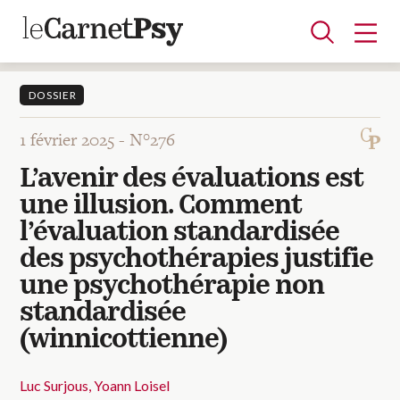
DOSSIER
1 février 2025 -
N°276
Articles
L’avenir des évaluations est
A la une
Adolescence
Dispositif
Enfance
Périnatalité
Psychanalyse
Psychopathologie
Soin
une illusion. Comment
Dossiers
l’évaluation standardisée
des psychothérapies justifie
Auteurs
une psychothérapie non
standardisée
Blocs-notes
(winnicottienne)
Luc Surjous
Yoann Loisel