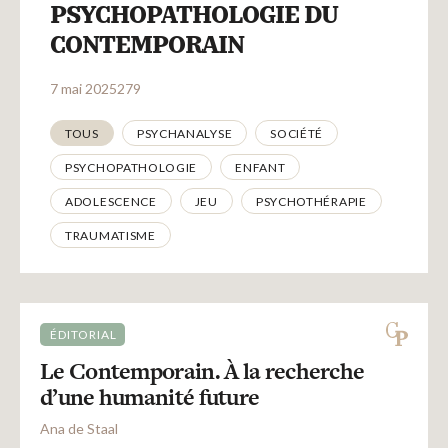
Recherches
PSYCHOPATHOLOGIE DU
CONTEMPORAIN
Entretiens
7 mai 2025279
Thématiques
TOUS
PSYCHANALYSE
SOCIÉTÉ
Revues
PSYCHOPATHOLOGIE
ENFANT
ADOLESCENCE
JEU
PSYCHOTHÉRAPIE
Colloque
TRAUMATISME
Mon panier
ÉDITORIAL
Mon compte
Le Contemporain. À la recherche
d’une humanité future
Ana de Staal